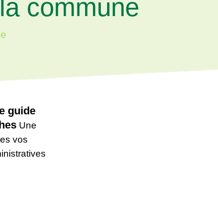
e la commune
ne
e guide
hes
Une
tes vos
nistratives