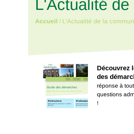
L'Actualité d
L'Actualité de la commu
Accueil
/
Découvrez l
des démarc
réponse à tou
questions admi
!