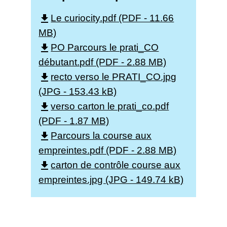
Le curiocity.pdf (PDF - 11.66
file_download
MB)
PO Parcours le prati_CO
file_download
débutant.pdf (PDF - 2.88 MB)
recto verso le PRATI_CO.jpg
file_download
(JPG - 153.43 kB)
verso carton le prati_co.pdf
file_download
(PDF - 1.87 MB)
Parcours la course aux
file_download
empreintes.pdf (PDF - 2.88 MB)
carton de contrôle course aux
file_download
empreintes.jpg (JPG - 149.74 kB)